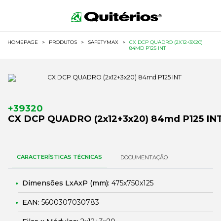
HOMEPAGE
>
PRODUTOS
>
SAFETYMAX
>
CX DCP QUADRO (2X12+3X20)
84MD P125 INT
+39320
CX DCP QUADRO (2x12+3x20) 84md P125 IN
CARACTERÍSTICAS TÉCNICAS
DOCUMENTAÇÃO
Dimensões LxAxP (mm):
475x750x125
EAN:
5600307030783