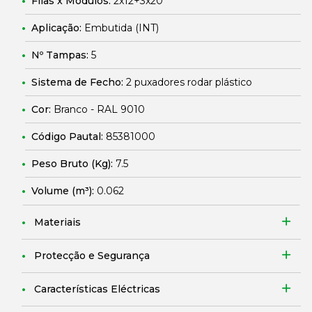
Filas x Módulos:
2x12+3x20
Aplicação:
Embutida (INT)
Nº Tampas:
5
Sistema de Fecho:
2 puxadores rodar plástico
Cor:
Branco - RAL 9010
Código Pautal:
85381000
Peso Bruto (Kg):
7.5
Volume (m³):
0.062
Materiais
Protecção e Segurança
Características Eléctricas