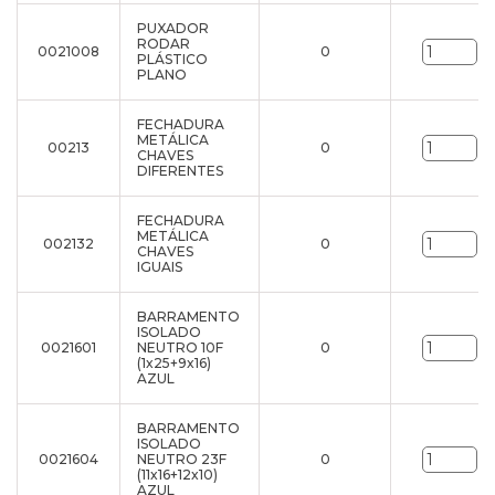
PUXADOR
RODAR
0021008
0
un
PLÁSTICO
PLANO
FECHADURA
METÁLICA
00213
0
un
CHAVES
DIFERENTES
FECHADURA
METÁLICA
002132
0
un
CHAVES
IGUAIS
BARRAMENTO
ISOLADO
0021601
NEUTRO 10F
0
un
(1x25+9x16)
AZUL
BARRAMENTO
ISOLADO
0021604
NEUTRO 23F
0
un
(11x16+12x10)
AZUL