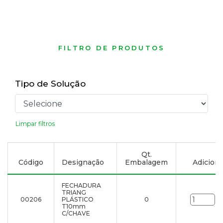
FILTRO DE PRODUTOS
Tipo de Solução
Limpar filtros
Qt.
Código
Designação
Embalagem
Adicionar
FECHADURA
TRIANG
00206
PLÁSTICO
0
un
T10mm
C/CHAVE