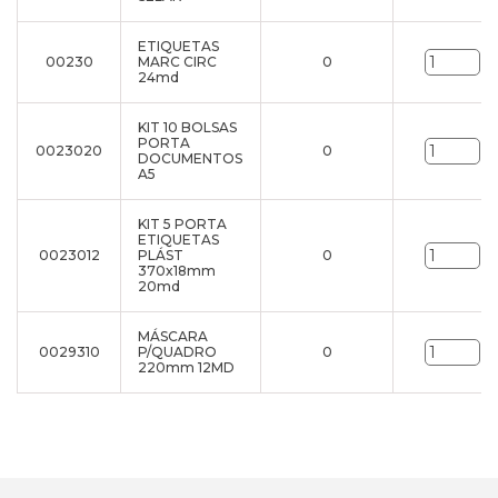
ETIQUETAS
00230
MARC CIRC
0
un
24md
KIT 10 BOLSAS
PORTA
0023020
0
un
DOCUMENTOS
A5
KIT 5 PORTA
ETIQUETAS
0023012
PLÁST
0
un
370x18mm
20md
MÁSCARA
0029310
P/QUADRO
0
un
220mm 12MD