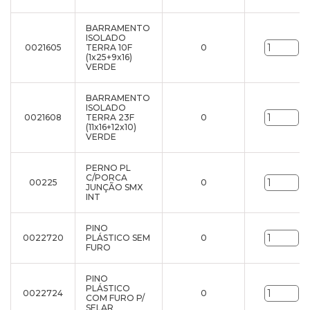
BARRAMENTO
ISOLADO
0021605
TERRA 10F
0
un
(1x25+9x16)
VERDE
BARRAMENTO
ISOLADO
0021608
TERRA 23F
0
un
(11x16+12x10)
VERDE
PERNO PL
C/PORCA
00225
0
un
JUNÇÃO SMX
INT
PINO
0022720
PLÁSTICO SEM
0
un
FURO
PINO
PLÁSTICO
0022724
0
un
COM FURO P/
SELAR