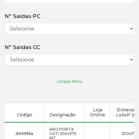
Nº Saidas PC
Nº Saídas CC
Limpar filtros
Loja
Dimensõ
Código
Designação
Online
LxAxP (m
ARO PORTA
0009554
CATI 250x375
250x375
INT