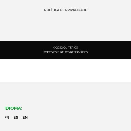
POLÍTICA DE PRIVACIDADE
© 2022 QUITÉRIOS
TODOS OS DIREITOS RESERVADOS
PESQUISA:
IDIOMA:
DOCUMENTAÇÃO
FR
ES
EN
SOBRE NÓS