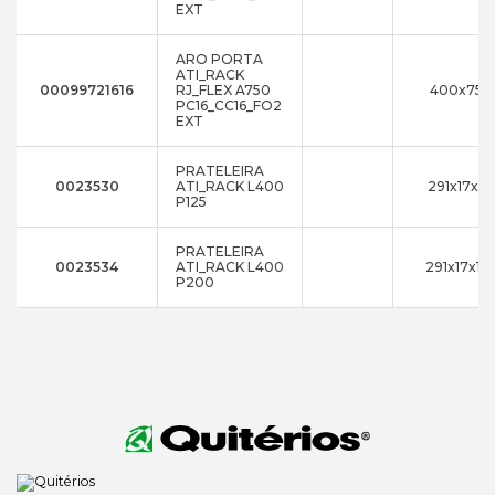
EXT
ARO PORTA
ATI_RACK
00099721616
RJ_FLEX A750
400x750
PC16_CC16_FO2
EXT
PRATELEIRA
0023530
ATI_RACK L400
291x17x7
P125
PRATELEIRA
0023534
ATI_RACK L400
291x17x15
P200