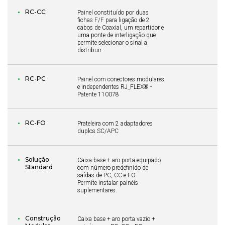
RC-CC
Painel constituído por duas
fichas F/F para ligação de 2
cabos de Coaxial, um repartidor e
uma ponte de interligação que
permite selecionar o sinal a
distribuir
RC-PC
Painel com conectores modulares
e independentes RJ_FLEX® -
Patente 110078
RC-FO
Prateleira com 2 adaptadores
duplos SC/APC
Solução
Caixa-base + aro porta equipado
Standard
com número predefinido de
saídas de PC, CC e FO.
Permite instalar painéis
suplementares.
Construção
Caixa base + aro porta vazio +