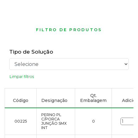
FILTRO DE PRODUTOS
Tipo de Solução
Limpar filtros
Qt.
Código
Designação
Embalagem
Adicion
PERNO PL
C/PORCA
00225
0
JUNÇÃO SMX
INT