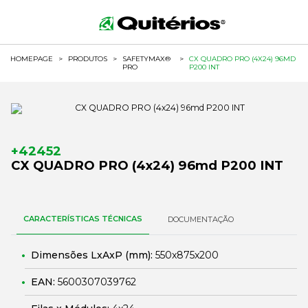
HOMEPAGE
>
PRODUTOS
>
SAFETYMAX®
>
CX QUADRO PRO (4X24) 96MD
PRO
P200 INT
+42452
CX QUADRO PRO (4x24) 96md P200 INT
CARACTERÍSTICAS TÉCNICAS
DOCUMENTAÇÃO
Dimensões LxAxP (mm):
550x875x200
EAN:
5600307039762