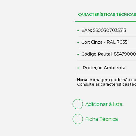
CARACTERÍSTICAS TÉCNICAS
EAN:
5600307035313
Cor:
Cinza - RAL 7035
Código Pautal:
85479000
Proteção Ambiental
Nota:
A imagem pode não cor
Consulte as características té
Adicionar à lista
Ficha Técnica