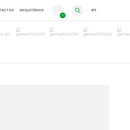
TACTOS
MYQUITÉRIOS
PT
0
FR
ES
EN
0