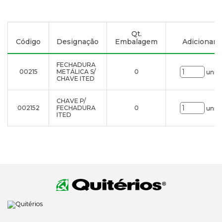
Qt.
Código
Designação
Embalagem
Adicionar à 
FECHADURA
00215
METÁLICA S/
0
uni.
CHAVE ITED
CHAVE P/
002152
FECHADURA
0
uni.
ITED