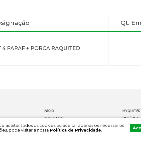
signação
Qt. E
T 4 PARAF + PORCA RAQUITED
INÍCIO
MYQUITÉR
PRODUTOS
POLÍTICA 
Pode aceitar todos os cookies ou aceitar apenas os necessários
DOCUMENTAÇÃO
CONTACT
Ace
es, pode visitar a nossa
Política de Privacidade
.
SOBRE NÓS
CANAL DE