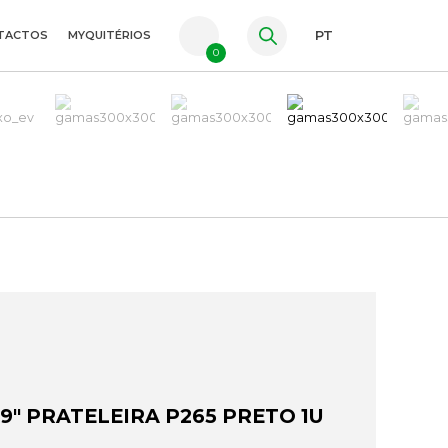
TACTOS
MYQUITÉRIOS
PT
0
FR
ES
EN
9" PRATELEIRA P265 PRETO 1U