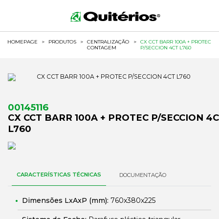
HOMEPAGE
>
PRODUTOS
>
CENTRALIZAÇÃO
>
CX CCT BARR 100A + PROTEC
CONTAGEM
P/SECCION 4CT L760
00145116
CX CCT BARR 100A + PROTEC P/SECCION 4
L760
CARACTERÍSTICAS TÉCNICAS
DOCUMENTAÇÃO
Dimensões LxAxP (mm):
760x380x225