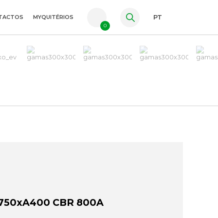
TACTOS
MYQUITÉRIOS
PT
0
FR
ES
EN
750xA400 CBR 800A