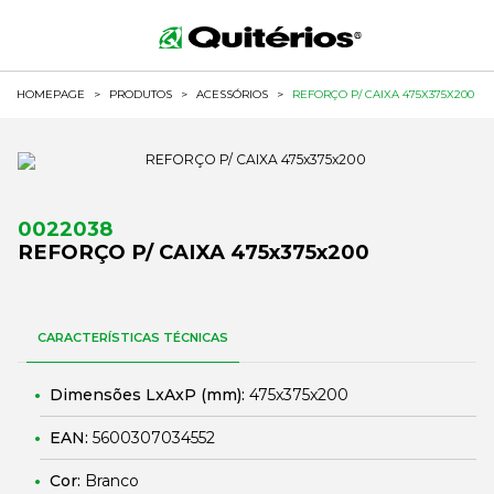
HOMEPAGE
>
PRODUTOS
>
ACESSÓRIOS
>
REFORÇO P/ CAIXA 475X375X200
0022038
REFORÇO P/ CAIXA 475x375x200
CARACTERÍSTICAS TÉCNICAS
Dimensões LxAxP (mm):
475x375x200
EAN:
5600307034552
Cor:
Branco