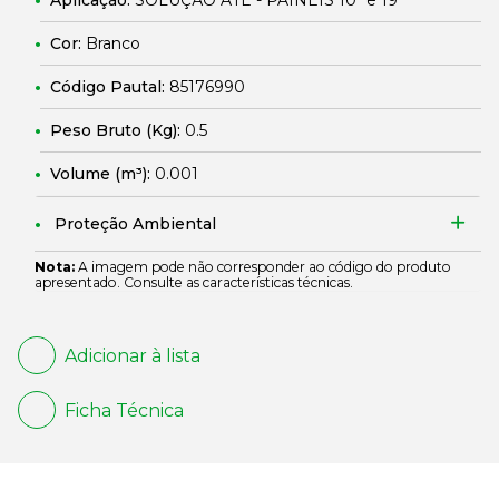
Aplicação:
SOLUÇÃO ATE - PAINEIS 10" e 19"
Cor:
Branco
Código Pautal:
85176990
Peso Bruto (Kg):
0.5
Volume (m³):
0.001
Proteção Ambiental
Nota:
A imagem pode não corresponder ao código do produto
apresentado. Consulte as características técnicas.
Adicionar à lista
Ficha Técnica