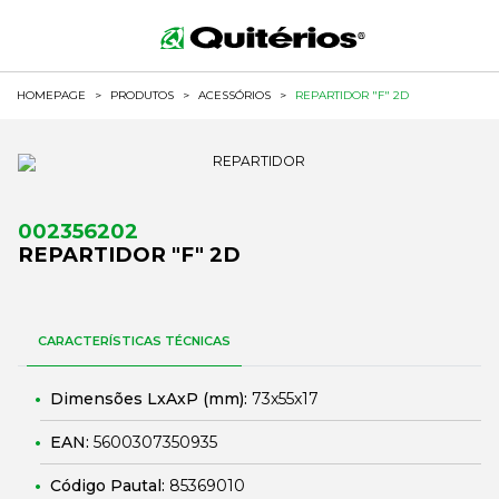
HOMEPAGE
>
PRODUTOS
>
ACESSÓRIOS
>
REPARTIDOR "F" 2D
002356202
REPARTIDOR "F" 2D
CARACTERÍSTICAS TÉCNICAS
Dimensões LxAxP (mm):
73x55x17
EAN:
5600307350935
Código Pautal:
85369010