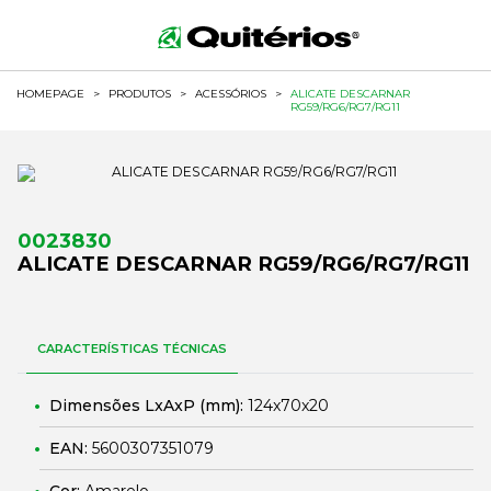
HOMEPAGE
>
PRODUTOS
>
ACESSÓRIOS
>
ALICATE DESCARNAR
RG59/RG6/RG7/RG11
0023830
ALICATE DESCARNAR RG59/RG6/RG7/RG11
CARACTERÍSTICAS TÉCNICAS
Dimensões LxAxP (mm):
124x70x20
EAN:
5600307351079