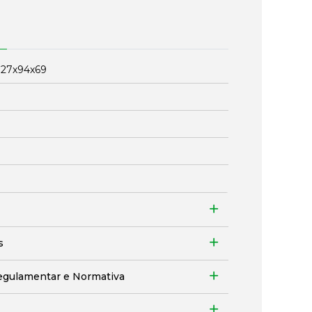
:
27x94x69
s
egulamentar e Normativa