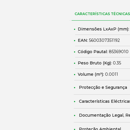
CARACTERÍSTICAS TÉCNICAS
Dimensões LxAxP (mm)
EAN:
5600307351192
Código Pautal:
85369010
Peso Bruto (Kg):
0.35
Volume (m³):
0.0011
Protecção e Segurança
Características Eléctrica
Documentação Legal, R
Proteção Ambiental