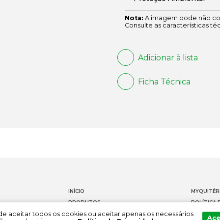
Nota:
A imagem pode não cor
Consulte as características té
Adicionar à lista
Ficha Técnica
INÍCIO
MYQUITÉR
PRODUTOS
POLÍTICA 
Pode aceitar todos os cookies ou aceitar apenas os necessários
DOCUMENTAÇÃO
CONTACT
Ace