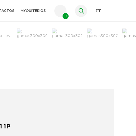
TACTOS
MYQUITÉRIOS
PT
0
FR
ES
EN
 1P