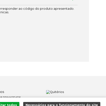
responder ao código do produto apresentado.
cnicas.
IOS
DE PRIVACIDADE
OS
itar todos
Necessários para o funcionamento do site