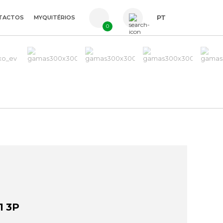
TACTOS
MYQUITÉRIOS
PT
0
FR
ES
EN
1 3P