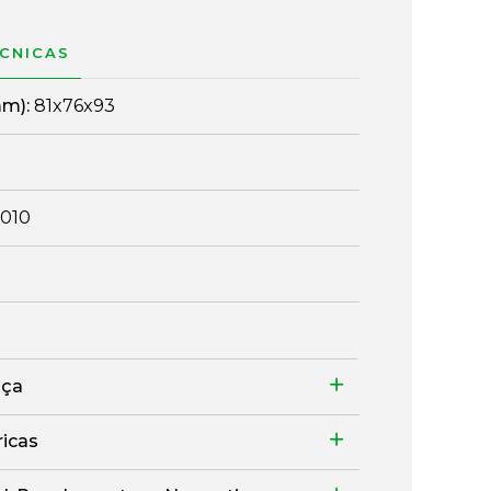
ÉCNICAS
mm):
81x76x93
010
nça
ricas