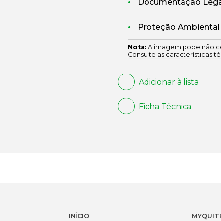
Documentação Legal
Proteção Ambiental
Nota:
A imagem pode não co
Consulte as características té
Adicionar à lista
Ficha Técnica
INÍCIO
MYQUIT