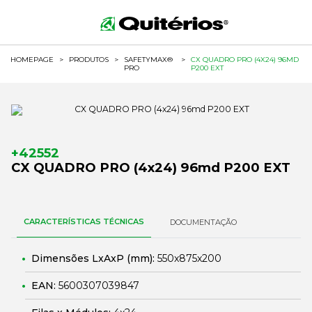
HOMEPAGE
>
PRODUTOS
>
SAFETYMAX®
>
CX QUADRO PRO (4X24) 96MD
PRO
P200 EXT
+42552
CX QUADRO PRO (4x24) 96md P200 EXT
CARACTERÍSTICAS TÉCNICAS
DOCUMENTAÇÃO
Dimensões LxAxP (mm):
550x875x200
EAN:
5600307039847