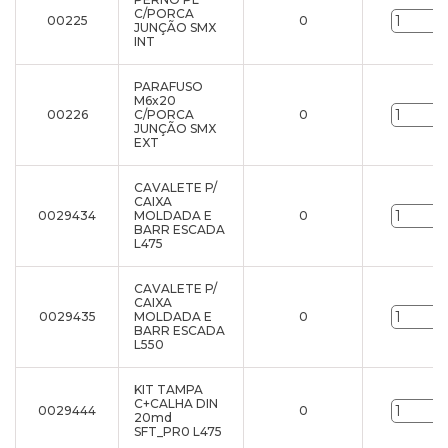
C/PORCA
00225
0
JUNÇÃO SMX
INT
PARAFUSO
M6x20
00226
C/PORCA
0
JUNÇÃO SMX
EXT
CAVALETE P/
CAIXA
0029434
MOLDADA E
0
BARR ESCADA
L475
CAVALETE P/
CAIXA
0029435
MOLDADA E
0
BARR ESCADA
L550
KIT TAMPA
C+CALHA DIN
0029444
0
20md
SFT_PR0 L475