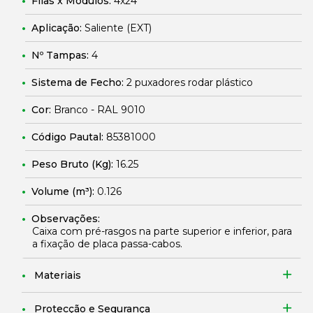
Filas x Módulos:
4x24
Aplicação:
Saliente (EXT)
Nº Tampas:
4
Sistema de Fecho:
2 puxadores rodar plástico
Cor:
Branco - RAL 9010
Código Pautal:
85381000
Peso Bruto (Kg):
16.25
Volume (m³):
0.126
Observações:
Caixa com pré-rasgos na parte superior e inferior, para
a fixação de placa passa-cabos.
Materiais
Protecção e Segurança