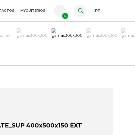
TACTOS
MYQUITÉRIOS
PT
0
FR
ES
EN
ATE_SUP 400x500x150 EXT