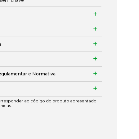
, sem chave
s
egulamentar e Normativa
responder ao código do produto apresentado.
cnicas.