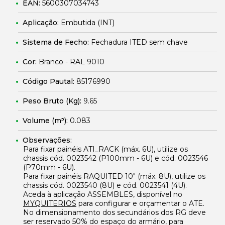
EAN:
5600307034743
Aplicação:
Embutida (INT)
Sistema de Fecho:
Fechadura ITED sem chave
Cor:
Branco - RAL 9010
Código Pautal:
85176990
Peso Bruto (Kg):
9.65
Volume (m³):
0.083
Observações:
Para fixar painéis
ATI_RACK
(máx. 6U), utilize os
chassis cód.
0023542
(P100mm - 6U) e cód.
0023546
(P70mm - 6U).
Para fixar painéis
RAQUITED 10"
(máx. 8U), utilize os
chassis cód.
0023540
(8U) e cód.
0023541
(4U).
Aceda à aplicação
ASSEMBLES
, disponível no
MYQUITERIOS
para configurar e orçamentar o ATE.
No dimensionamento dos secundários dos RG deve
ser reservado 50% do espaço do armário, para