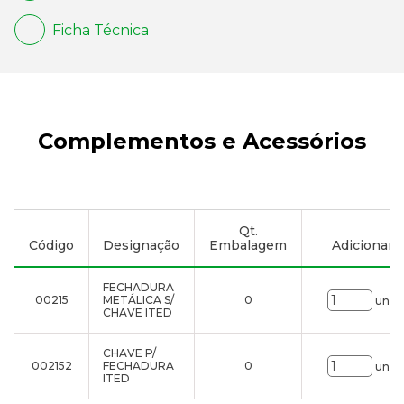
Ficha Técnica
Complementos e Acessórios
Qt.
Código
Designação
Embalagem
Adicionar à 
FECHADURA
00215
METÁLICA S/
0
uni.
CHAVE ITED
CHAVE P/
002152
FECHADURA
0
uni.
ITED