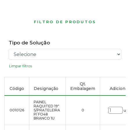
FILTRO DE PRODUTOS
Tipo de Solução
Limpar filtros
Qt.
Código
Designação
Embalagem
Adicionar 
PAINEL
RAQUITED 19"
0010126
S/PRATELEIRA
0
uni
P/ FO48
BRANCO 1U