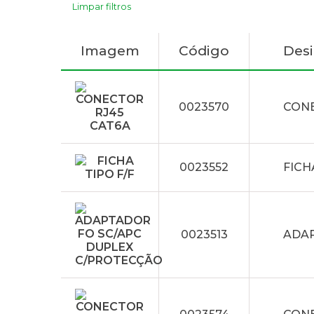
Limpar filtros
Imagem
Código
Des
0023570
CONE
0023552
FICH
0023513
ADAP