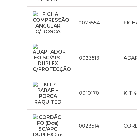
0023554
FICH
0023513
ADAP
0010170
KIT 
0023514
CORD