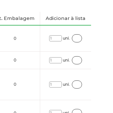
t. Embalagem
Adicionar à lista
uni.
0
0
uni.
0
uni.
uni.