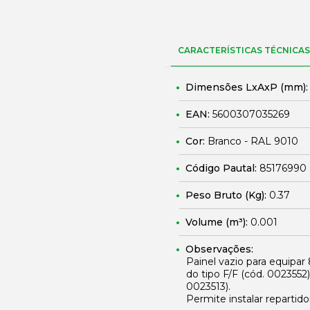
CARACTERÍSTICAS TÉCNICAS
Dimensões LxAxP (mm)
EAN:
5600307035269
Cor:
Branco - RAL 9010
Código Pautal:
85176990
Peso Bruto (Kg):
0.37
Volume (m³):
0.001
Observações:
Painel vazio para equipar
do tipo F/F (cód.
0023552
0023513
).
Permite instalar repartido