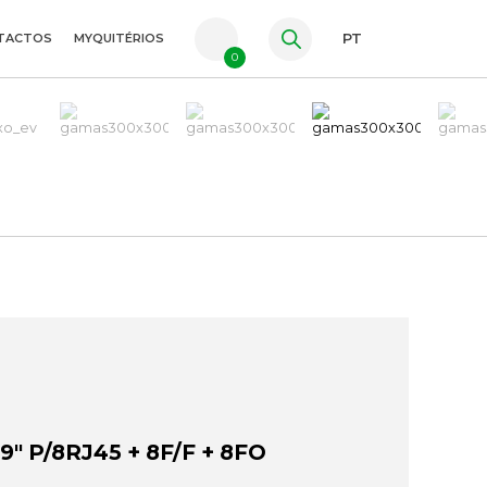
TACTOS
MYQUITÉRIOS
PT
0
FR
ES
EN
" P/8RJ45 + 8F/F + 8FO