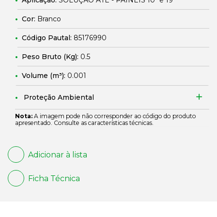
Aplicação:
SOLUÇÃO ATE - PAINEIS 10" e 19"
Cor:
Branco
Código Pautal:
85176990
Peso Bruto (Kg):
0.5
Volume (m³):
0.001
Proteção Ambiental
Nota:
A imagem pode não corresponder ao código do produto
apresentado. Consulte as características técnicas.
Adicionar à lista
Ficha Técnica