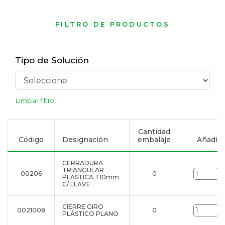
FILTRO DE PRODUCTOS
Tipo de Solución
Limpiar filtro
Cantidad
Código
Designación
embalaje
Añadir a
CERRADURA
TRIANGULAR
00206
0
u
PLÁSTICA T10mm
C/ LLAVE
CIERRE GIRO
0021008
0
u
PLÁSTICO PLANO