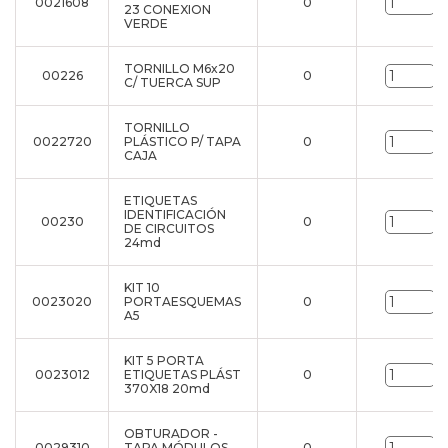
0021608
0
u
23 CONEXION
VERDE
TORNILLO M6x20
00226
0
u
C/ TUERCA SUP
TORNILLO
0022720
PLÁSTICO P/ TAPA
0
u
CAJA
ETIQUETAS
IDENTIFICACIÓN
00230
0
u
DE CIRCUITOS
24md
KIT 10
0023020
PORTAESQUEMAS
0
u
A5
KIT 5 PORTA
0023012
ETIQUETAS PLÁST
0
u
370X18 20md
OBTURADOR -
0029310
TAPA MÓDULOS
0