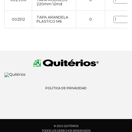
u
220mm 12md
TAPA ARANDELA
002512
0
u
PLASTICO M6
POLÍTICA DE PRIVACIDAD
© 2022 QUITÉRIOS
TODOS LOS DERECHOS RESERVADOS