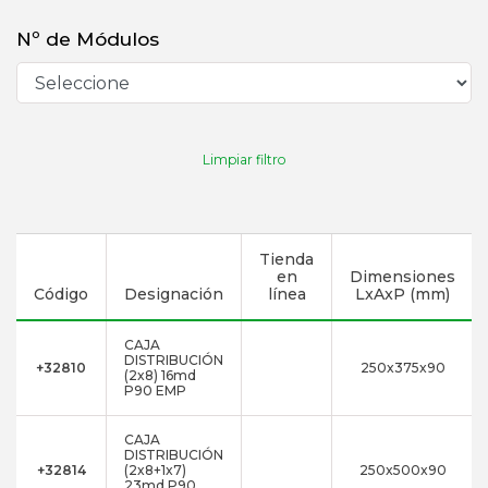
Nº de Módulos
Limpiar filtro
Tienda
en
Dimensiones
Código
Designación
línea
LxAxP (mm)
CAJA
DISTRIBUCIÓN
+32810
250x375x90
(2x8) 16md
P90 EMP
CAJA
DISTRIBUCIÓN
+32814
(2x8+1x7)
250x500x90
23md P90