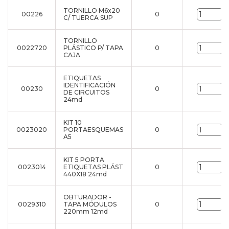
TORNILLO M6x20
00226
0
u
C/ TUERCA SUP
TORNILLO
0022720
PLÁSTICO P/ TAPA
0
u
CAJA
ETIQUETAS
IDENTIFICACIÓN
00230
0
u
DE CIRCUITOS
24md
KIT 10
0023020
PORTAESQUEMAS
0
u
A5
KIT 5 PORTA
0023014
ETIQUETAS PLÁST
0
u
440X18 24md
OBTURADOR -
0029310
TAPA MÓDULOS
0
u
220mm 12md