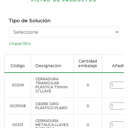
FILTRO DE PRODUCTOS
Tipo de Solución
Limpiar filtro
Cantidad
Código
Designación
embalaje
Añadir a
CERRADURA
TRIANGULAR
00206
0
u
PLÁSTICA T10mm
C/ LLAVE
CIERRE GIRO
0021008
0
u
PLÁSTICO PLANO
CERRADURA
00213
METALICA LLAVES
0
u