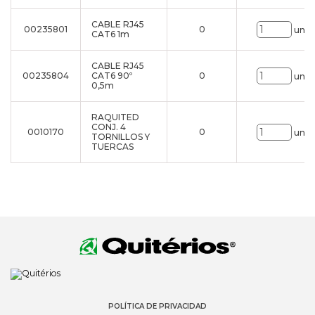
CABLE RJ45
00235801
0
uni.
CAT6 1m
CABLE RJ45
00235804
CAT6 90º
0
uni.
0,5m
RAQUITED
CONJ. 4
0010170
0
uni.
TORNILLOS Y
TUERCAS
POLÍTICA DE PRIVACIDAD