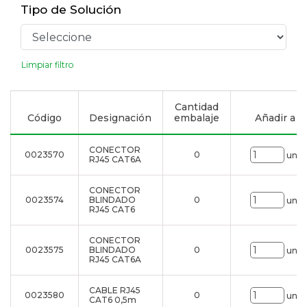
Tipo de Solución
Limpiar filtro
Cantidad
Código
Designación
embalaje
Añadir a la
CONECTOR
0023570
0
uni.
RJ45 CAT6A
CONECTOR
0023574
BLINDADO
0
uni.
RJ45 CAT6
CONECTOR
0023575
BLINDADO
0
uni.
RJ45 CAT6A
CABLE RJ45
0023580
0
uni.
CAT6 0,5m