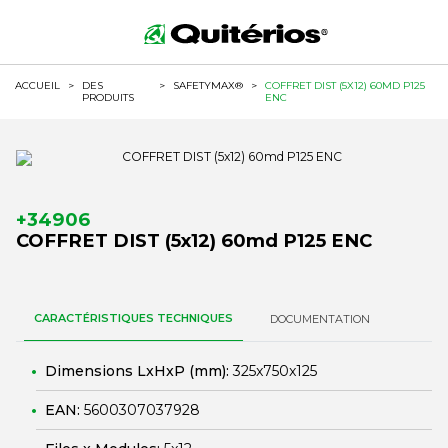
ACCUEIL
>
DES
>
SAFETYMAX®
>
COFFRET DIST (5X12) 60MD P125
PRODUITS
ENC
+34906
COFFRET DIST (5x12) 60md P125 ENC
CARACTÉRISTIQUES TECHNIQUES
DOCUMENTATION
Dimensions LxHxP (mm):
325x750x125
EAN:
5600307037928