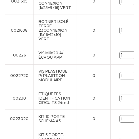
0021605
0
U
CONNEXION
(1x25+9x16) VERT
BORNIER ISOLÉ
TERRE
0021608
23CONNEXION
0
U
(11x16+12x10)
VERT
VIS M6x20 A/
00226
0
U
ÉCROU APP
VIS PLASTIQUE
0022720
P/ PLASTRON
0
U
MODULAIRE
ÉTIQUETES
00230
IDENTIFICATION
0
U
CIRCUITS 24md
KIT 10 PORTE
0023020
0
U
SCHÉMA A5
KIT 5 PORTE-