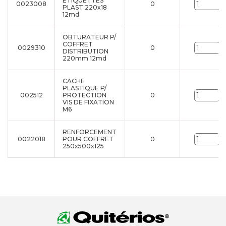
ÉTIQUETTES
0023008
0
U
PLAST 220x18
12md
OBTURATEUR P/
COFFRET
0029310
0
U
DISTRIBUTION
220mm 12md
CACHE
PLASTIQUE P/
002512
PROTECTION
0
U
VIS DE FIXATION
M6
RENFORCEMENT
0022018
POUR COFFRET
0
U
250x500x125