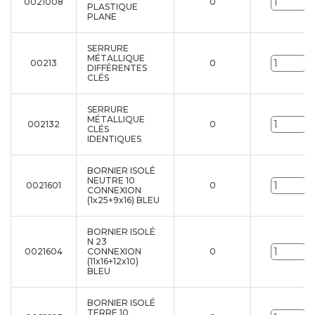
0021008
0
U
PLASTIQUE
PLANE
SERRURE
MÉTALLIQUE
00213
0
U
DIFFÉRENTES
CLÉS
SERRURE
MÉTALLIQUE
002132
0
U
CLÉS
IDENTIQUES
BORNIER ISOLÉ
NEUTRE 10
0021601
0
U
CONNEXION
(1x25+9x16) BLEU
BORNIER ISOLÉ
N 23
0021604
CONNEXION
0
U
(11x16+12x10)
BLEU
BORNIER ISOLÉ
TERRE 10