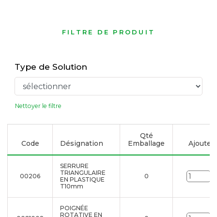
FILTRE DE PRODUIT
Type de Solution
Nettoyer le filtre
Qté
Code
Désignation
Emballage
Ajouter à
SERRURE
TRIANGULAIRE
00206
0
U
EN PLASTIQUE
T10mm
POIGNÉE
ROTATIVE EN