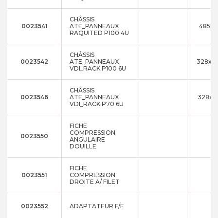
CHÂSSIS
0023541
ATE_PANNEAUX
485x2
RAQUITED P100 4U
CHÂSSIS
0023542
ATE_PANNEAUX
328x3
VDI_RACK P100 6U
CHÂSSIS
0023546
ATE_PANNEAUX
328x3
VDI_RACK P70 6U
FICHE
COMPRESSION
0023550
ANGULAIRE
DOUILLE
FICHE
0023551
COMPRESSION
DROITE A/ FILET
0023552
ADAPTATEUR F/F