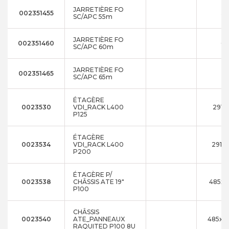
JARRETIÈRE FO
002351455
5
SC/APC 55m
JARRETIÈRE FO
002351460
6
SC/APC 60m
JARRETIÈRE FO
002351465
6
SC/APC 65m
ÉTAGÈRE
0023530
VDI_RACK L400
291x
P125
ÉTAGÈRE
0023534
VDI_RACK L400
291x1
P200
ÉTAGÈRE P/
0023538
CHÂSSIS ATE 19"
485x4
P100
CHÂSSIS
0023540
ATE_PANNEAUX
485x3
RAQUITED P100 8U