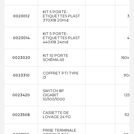
KIT 5 PORTE-
0023012
ÉTIQUETTES PLAST
370
370X18 20md
KIT 5 PORTE-
0023014
ÉTIQUETTES PLAST
440
440X18 24md
KIT 10 PORTE
0023020
160x22
SCHÉMA A5
COFFRET PTI TYPE
0023310
90x1
I3
SWITCH 8P
0023420
GIGABIT
125x
10/100/1000
CASSETTE DE
0023508
92x1
LOVAGE 24 FO
PRISE TERMINALE