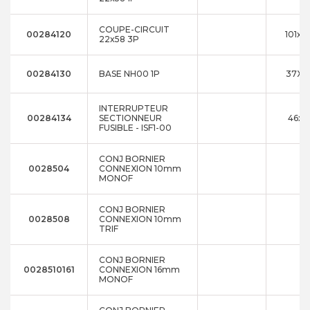
COUPE-CIRCUIT
00284120
101x7
22x58 3P
00284130
BASE NH00 1P
37X5
INTERRUPTEUR
00284134
SECTIONNEUR
46x8
FUSIBLE - ISF1-00
CONJ BORNIER
0028504
CONNEXION 10mm
MONOF
CONJ BORNIER
0028508
CONNEXION 10mm
TRIF
CONJ BORNIER
0028510161
CONNEXION 16mm
MONOF