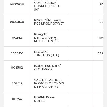
COMPRESSION
0023820
82x1
CONNECTEURS F
90º
PINCE DÉNUDAGE
0023830
124x
RG59/RG6/RG7/RG11
PLAQUE
00242
DÉRIVATION H
194x
MONT C5B 95/16
BLOC DE
0024510
132x1
JONCTION (BTE)
ISOLATEUR SB1 A/
002502
CLOU M6x12
CACHE PLASTIQUE
002512
P/ PROTECTION VIS
DE FIXATION M6
BORNE 10mm
00254
SIMPLE