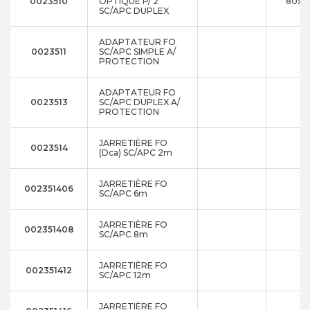
0023510
OPTIQUE P/ 2
80x1
SC/APC DUPLEX
ADAPTATEUR FO
0023511
SC/APC SIMPLE A/
PROTECTION
ADAPTATEUR FO
0023513
SC/APC DUPLEX A/
PROTECTION
JARRETIÈRE FO
0023514
2
(Dca) SC/APC 2m
JARRETIÈRE FO
002351406
6
SC/APC 6m
JARRETIÈRE FO
002351408
8
SC/APC 8m
JARRETIÈRE FO
002351412
1
SC/APC 12m
JARRETIÈRE FO