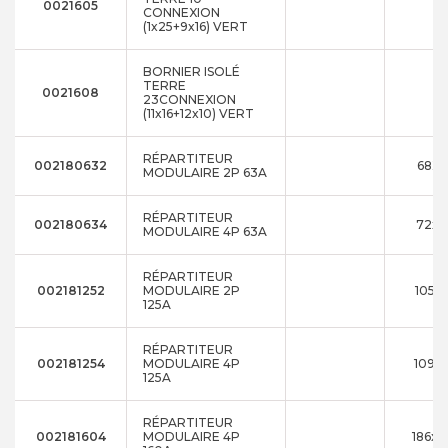
0021605
CONNEXION
(1x25+9x16) VERT
BORNIER ISOLÉ
TERRE
0021608
23CONNEXION
(11x16+12x10) VERT
RÉPARTITEUR
002180632
68X4
MODULAIRE 2P 63A
RÉPARTITEUR
002180634
72x9
MODULAIRE 4P 63A
RÉPARTITEUR
002181252
MODULAIRE 2P
105x
125A
RÉPARTITEUR
002181254
MODULAIRE 4P
109x
125A
RÉPARTITEUR
002181604
MODULAIRE 4P
186x1