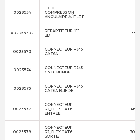
FICHE
0023554
COMPRESSION
ANGULAIRE A/ FILET
RÉPARTITEUR "F"
002356202
73x5
2D
CONNECTEUR RJ45
0023570
CAT6A
CONNECTEUR RJ45
0023574
CAT6 BLINDE
CONNECTEUR RJ45
0023575
CAT6A BLINDE
CONNECTEUR
0023577
RJ_FLEX CAT6
46X2
ENTRÉE
CONNECTEUR
0023578
RJ_FLEX CAT6
30x3
SORTIE