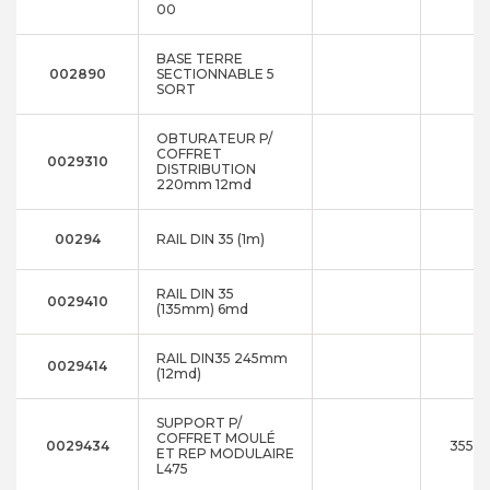
00
BASE TERRE
002890
SECTIONNABLE 5
SORT
OBTURATEUR P/
COFFRET
0029310
DISTRIBUTION
220mm 12md
00294
RAIL DIN 35 (1m)
RAIL DIN 35
0029410
(135mm) 6md
RAIL DIN35 245mm
0029414
(12md)
SUPPORT P/
COFFRET MOULÉ
0029434
355x1
ET REP MODULAIRE
L475