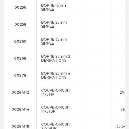
BORNE 16mm
00256
SIMPLE
BORNE 25mm
00258
SIMPLE
BORNE 35mm
00260
SIMPLE
BORNE 25mm 2
00268
DÉRIVATIONS
BORNE 25mm 4
00278
DÉRIVATIONS
COUPE-CIRCUIT
00284112
27x9
14x51 1P
COUPE-CIRCUIT
00284114
81x7
14x51 3P
COUPE-CIRCUIT
00284118
35,6x1
22x58 1P