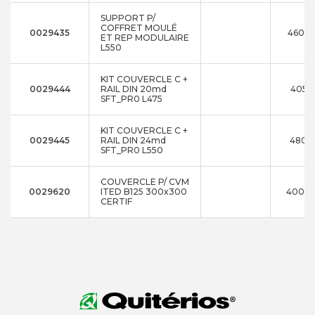
SUPPORT P/
COFFRET MOULÉ
0029435
460x1
ET REP MODULAIRE
L550
KIT COUVERCLE C +
0029444
RAIL DIN 20md
405x1
SFT_PR0 L475
KIT COUVERCLE C +
0029445
RAIL DIN 24md
480x1
SFT_PR0 L550
COUVERCLE P/ CVM
0029620
ITED B125 300x300
400x3
CERTIF