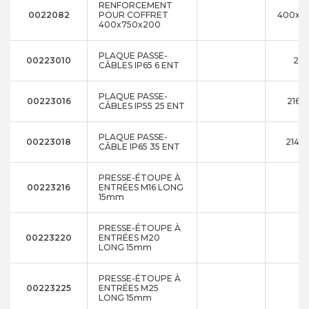
RENFORCEMENT
0022082
POUR COFFRET
400x7
400x750x200
PLAQUE PASSE-
00223010
214
CÂBLES IP65 6 ENT
PLAQUE PASSE-
00223016
216x
CÂBLES IP55 25 ENT
PLAQUE PASSE-
00223018
214x
CÂBLE IP65 35 ENT
PRESSE-ÉTOUPE À
00223216
ENTRÉES M16 LONG
15mm
PRESSE-ÉTOUPE À
00223220
ENTRÉES M20
LONG 15mm
PRESSE-ÉTOUPE À
00223225
ENTRÉES M25
LONG 15mm