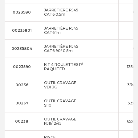
JARRETIÈRE RJ45
0023580
0.
CAT6 0,5m
JARRETIÈRE RJ45
00235801
1
CAT6 1m
JARRETIÈRE RJ45
00235804
0.
CAT6 90º 0,5m
KIT 4 ROULETTES P/
0023590
135x7
RAQUITED
OUTIL CRAVAGE
00236
33x1
VDI 3G
OUTIL CRAVAGE
00237
33x1
S110
OUTIL CRAVAGE
00238
65x2
RJ11/12/45
PINCE