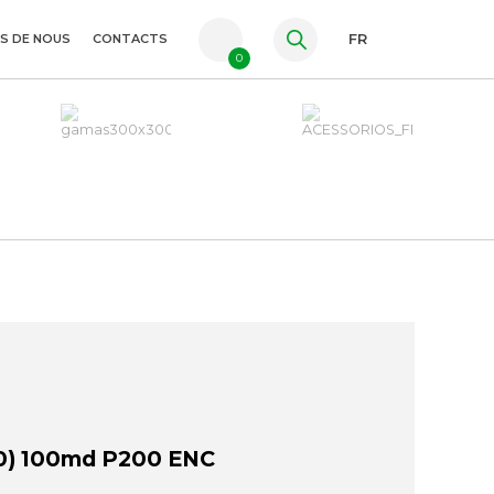
S DE NOUS
CONTACTS
FR
0
PT
ES
EN
0) 100md P200 ENC