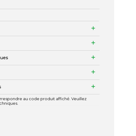
ques
s
respondre au code produit affiché. Veuillez
echniques.