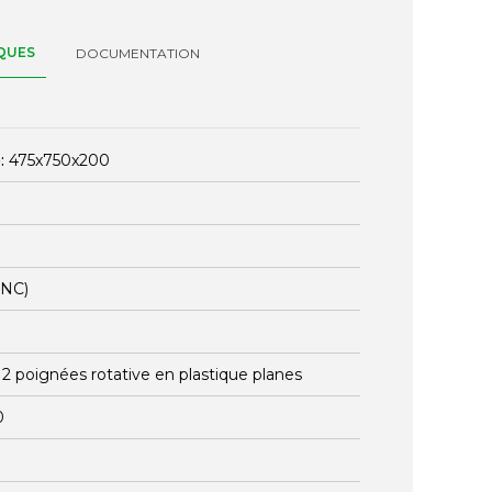
QUES
DOCUMENTATION
:
475x750x200
ENC)
:
2 poignées rotative en plastique planes
0