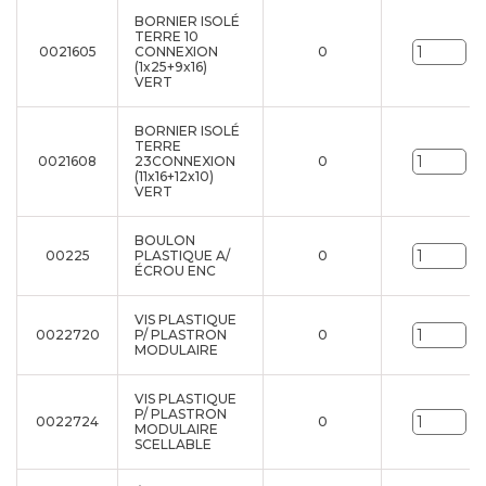
BORNIER ISOLÉ
TERRE 10
0021605
CONNEXION
0
Un
(1x25+9x16)
VERT
BORNIER ISOLÉ
TERRE
0021608
23CONNEXION
0
Un
(11x16+12x10)
VERT
BOULON
00225
PLASTIQUE A/
0
Un
ÉCROU ENC
VIS PLASTIQUE
0022720
P/ PLASTRON
0
Un
MODULAIRE
VIS PLASTIQUE
P/ PLASTRON
0022724
0
Un
MODULAIRE
SCELLABLE