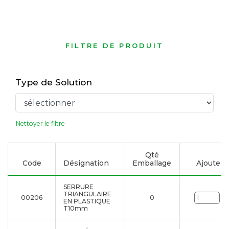
FILTRE DE PRODUIT
Type de Solution
Nettoyer le filtre
Qté
Code
Désignation
Emballage
Ajouter à 
SERRURE
TRIANGULAIRE
00206
0
Un
EN PLASTIQUE
T10mm