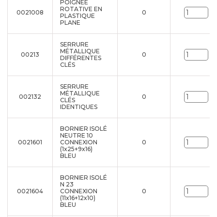
POIGNÉE
ROTATIVE EN
0021008
0
Un
PLASTIQUE
PLANE
SERRURE
MÉTALLIQUE
00213
0
Un
DIFFÉRENTES
CLÉS
SERRURE
MÉTALLIQUE
002132
0
Un
CLÉS
IDENTIQUES
BORNIER ISOLÉ
NEUTRE 10
0021601
CONNEXION
0
Un
(1x25+9x16)
BLEU
BORNIER ISOLÉ
N 23
0021604
CONNEXION
0
Un
(11x16+12x10)
BLEU