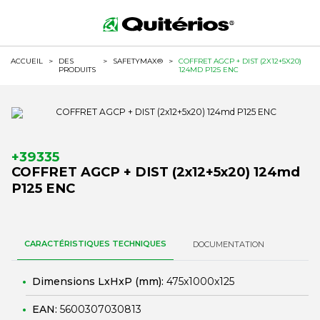
ACCUEIL
>
DES
>
SAFETYMAX®
>
COFFRET AGCP + DIST (2X12+5X20)
PRODUITS
124MD P125 ENC
+39335
COFFRET AGCP + DIST (2x12+5x20) 124md
P125 ENC
CARACTÉRISTIQUES TECHNIQUES
DOCUMENTATION
Dimensions LxHxP (mm):
475x1000x125
EAN:
5600307030813