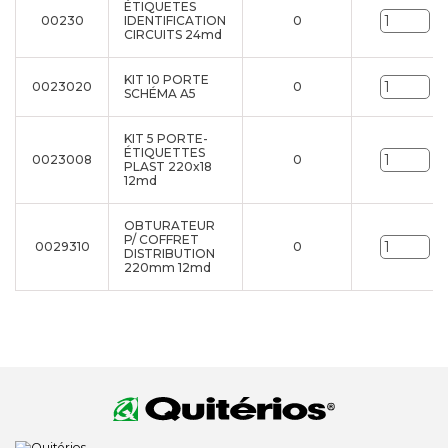
ÉTIQUETES
00230
IDENTIFICATION
0
Un
CIRCUITS 24md
KIT 10 PORTE
0023020
0
Un
SCHÉMA A5
KIT 5 PORTE-
ÉTIQUETTES
0023008
0
Un
PLAST 220x18
12md
OBTURATEUR
P/ COFFRET
0029310
0
Un
DISTRIBUTION
220mm 12md