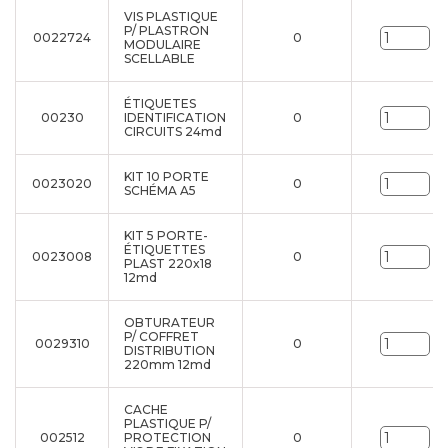
VIS PLASTIQUE
P/ PLASTRON
0022724
0
Un
MODULAIRE
SCELLABLE
ÉTIQUETES
00230
IDENTIFICATION
0
Un
CIRCUITS 24md
KIT 10 PORTE
0023020
0
Un
SCHÉMA A5
KIT 5 PORTE-
ÉTIQUETTES
0023008
0
Un
PLAST 220x18
12md
OBTURATEUR
P/ COFFRET
0029310
0
Un
DISTRIBUTION
220mm 12md
CACHE
PLASTIQUE P/
002512
PROTECTION
0
Un