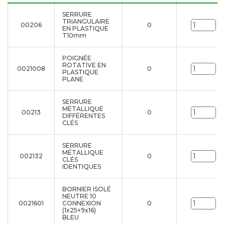
SERRURE
TRIANGULAIRE
00206
0
Un
EN PLASTIQUE
T10mm
POIGNÉE
ROTATIVE EN
0021008
0
Un
PLASTIQUE
PLANE
SERRURE
MÉTALLIQUE
00213
0
Un
DIFFÉRENTES
CLÉS
SERRURE
MÉTALLIQUE
002132
0
Un
CLÉS
IDENTIQUES
BORNIER ISOLÉ
NEUTRE 10
0021601
CONNEXION
0
Un
(1x25+9x16)
BLEU