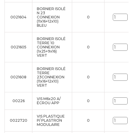
BORNIER ISOLÉ
N 23
0021604
CONNEXION
0
Un
(11x16+12x10)
BLEU
BORNIER ISOLÉ
TERRE 10
0021605
CONNEXION
0
Un
(1x25+9x16)
VERT
BORNIER ISOLÉ
TERRE
0021608
23CONNEXION
0
Un
(11x16+12x10)
VERT
VIS M6x20 A/
00226
0
Un
ÉCROU APP
VIS PLASTIQUE
0022720
P/ PLASTRON
0
Un
MODULAIRE