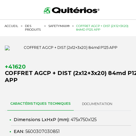
ACCUEIL
>
DES
>
SAFETYMAX®
>
COFFRET AGCP + DIST (2X12+3X20)
PRODUITS
84MD P125 APP
+41620
COFFRET AGCP + DIST (2x12+3x20) 84md P1
APP
CARACTÉRISTIQUES TECHNIQUES
DOCUMENTATION
Dimensions LxHxP (mm):
475x750x125
EAN:
5600307030851