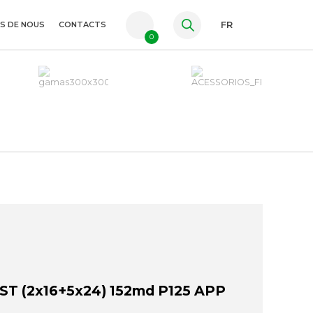
S DE NOUS
CONTACTS
FR
0
PT
ES
EN
T (2x16+5x24) 152md P125 APP