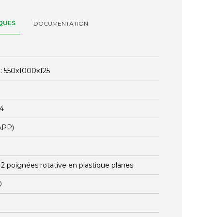
QUES
DOCUMENTATION
:
550x1000x125
24
APP)
:
2 poignées rotative en plastique planes
0