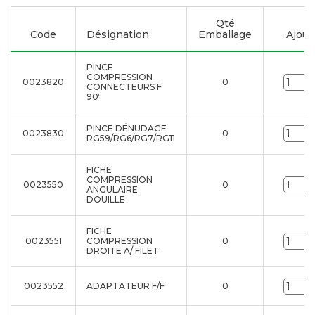
Qté
Code
Désignation
Emballage
Ajoute
PINCE
COMPRESSION
0023820
0
CONNECTEURS F
90º
PINCE DÉNUDAGE
0023830
0
RG59/RG6/RG7/RG11
FICHE
COMPRESSION
0023550
0
ANGULAIRE
DOUILLE
FICHE
0023551
COMPRESSION
0
DROITE A/ FILET
0023552
ADAPTATEUR F/F
0