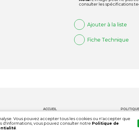
consulter les spécifications t
Ajouter à la liste
Fiche Technique
ACCUEIL
POLITIQUE
PRODUITS
CONTACT
'analyse. Vous pouvez accepter tous les cookies ou n'accepter que
s d'informations, vous pouvez consulter notre
Politique de
DOCUMENTATION
CHAÎNE DE
ntialité
.
À PROPOS DE NOUS