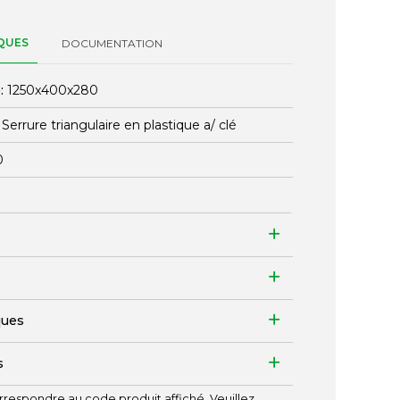
QUES
DOCUMENTATION
:
1250x400x280
:
Serrure triangulaire en plastique a/ clé
0
ques
s
respondre au code produit affiché. Veuillez