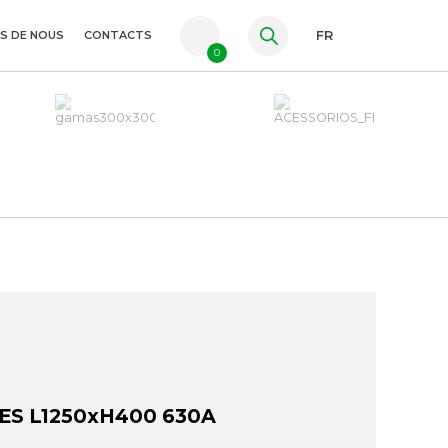
S DE NOUS
CONTACTS
FR
0
PT
ES
EN
ES L1250xH400 630A