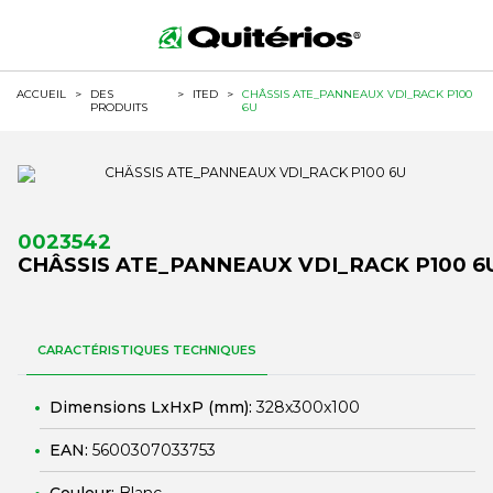
ACCUEIL
>
DES
>
ITED
>
CHÂSSIS ATE_PANNEAUX VDI_RACK P100
PRODUITS
6U
0023542
CHÂSSIS ATE_PANNEAUX VDI_RACK P100 6
CARACTÉRISTIQUES TECHNIQUES
Dimensions LxHxP (mm):
328x300x100
EAN:
5600307033753