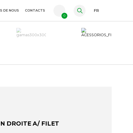
S DE NOUS
CONTACTS
FR
0
PT
ES
EN
N DROITE A/ FILET