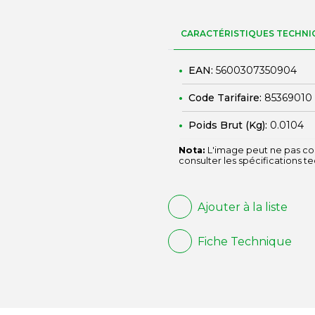
CARACTÉRISTIQUES TECHNI
EAN:
5600307350904
Code Tarifaire:
85369010
Poids Brut (Kg):
0.0104
Nota:
L'image peut ne pas cor
consulter les spécifications t
Ajouter à la liste
Fiche Technique