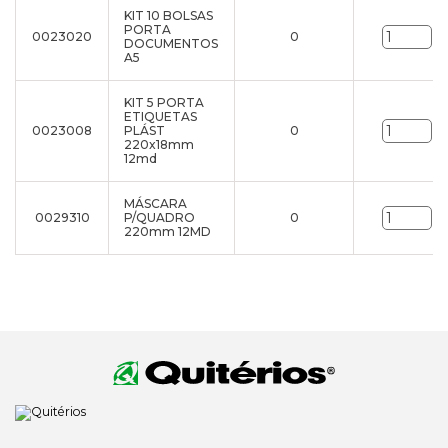
KIT 10 BOLSAS
PORTA
0023020
0
un
DOCUMENTOS
A5
KIT 5 PORTA
ETIQUETAS
0023008
PLÁST
0
un
220x18mm
12md
MÁSCARA
0029310
P/QUADRO
0
un
220mm 12MD