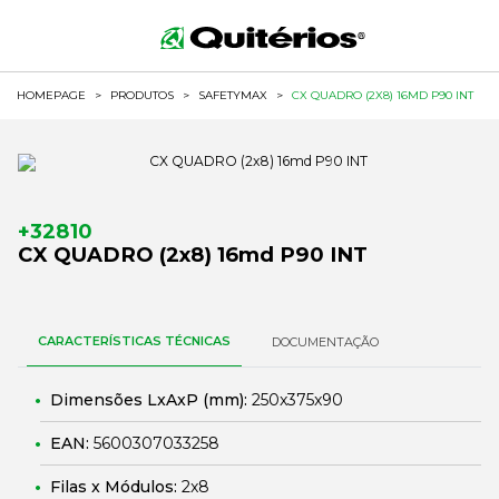
HOMEPAGE
>
PRODUTOS
>
SAFETYMAX
>
CX QUADRO (2X8) 16MD P90 INT
+32810
CX QUADRO (2x8) 16md P90 INT
CARACTERÍSTICAS TÉCNICAS
DOCUMENTAÇÃO
Dimensões LxAxP (mm):
250x375x90
EAN:
5600307033258
Filas x Módulos:
2x8