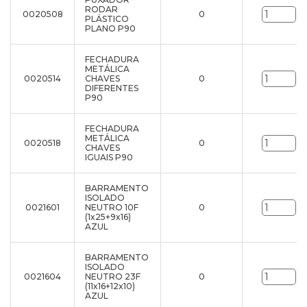
RODAR
0020508
0
un
PLÁSTICO
PLANO P90
FECHADURA
METÁLICA
0020514
CHAVES
0
un
DIFERENTES
P90
FECHADURA
METÁLICA
0020518
0
un
CHAVES
IGUAIS P90
BARRAMENTO
ISOLADO
0021601
NEUTRO 10F
0
un
(1x25+9x16)
AZUL
BARRAMENTO
ISOLADO
0021604
NEUTRO 23F
0
un
(11x16+12x10)
AZUL