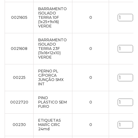
BARRAMENTO
ISOLADO
0021605
TERRA 10F
0
un
(1x25+9x16)
VERDE
BARRAMENTO
ISOLADO
0021608
TERRA 23F
0
un
(11x16+12x10)
VERDE
PERNO PL
C/PORCA
00225
0
un
JUNÇÃO SMX
INT
PINO
0022720
PLÁSTICO SEM
0
un
FURO
ETIQUETAS
00230
MARC CIRC
0
un
24md