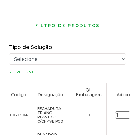
FILTRO DE PRODUTOS
Tipo de Solução
Limpar filtros
Qt.
Código
Designação
Embalagem
Adicionar
FECHADURA
TRIANG
0020504
0
un
PLÁSTICO
C/CHAVE P90
PUXADOR