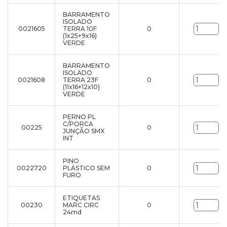
BARRAMENTO
ISOLADO
0021605
TERRA 10F
0
un
(1x25+9x16)
VERDE
BARRAMENTO
ISOLADO
0021608
TERRA 23F
0
un
(11x16+12x10)
VERDE
PERNO PL
C/PORCA
00225
0
un
JUNÇÃO SMX
INT
PINO
0022720
PLÁSTICO SEM
0
un
FURO
ETIQUETAS
00230
MARC CIRC
0
un
24md