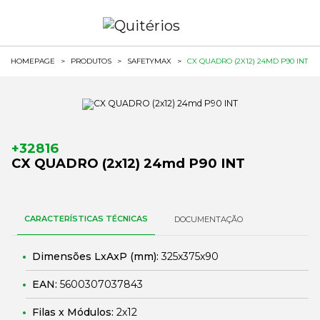
HOMEPAGE
>
PRODUTOS
>
SAFETYMAX
>
CX QUADRO (2X12) 24MD P90 INT
+32816
CX QUADRO (2x12) 24md P90 INT
CARACTERÍSTICAS TÉCNICAS
DOCUMENTAÇÃO
Dimensões LxAxP (mm):
325x375x90
EAN:
5600307037843
Filas x Módulos:
2x12