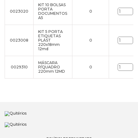
KIT 10 BOLSAS
PORTA
0023020
0
un
DOCUMENTOS
A5
KIT 5 PORTA
ETIQUETAS
0023008
PLÁST
0
un
220x18mm
12md
MÁSCARA
0029310
P/QUADRO
0
un
220mm 12MD