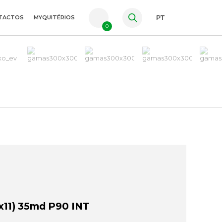
TACTOS
MYQUITÉRIOS
PT
0
FR
ES
EN
11) 35md P90 INT