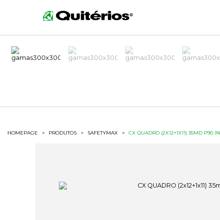
HOMEPAGE
>
PRODUTOS
>
SAFETYMAX
>
CX QUADRO (2X12+1X11) 35MD P90 IN