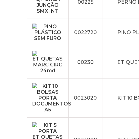
00225
PERNO 
0022720
PINO P
00230
ETIQUE
0023020
KIT 10