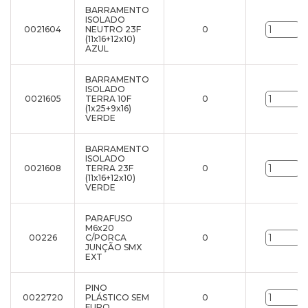
BARRAMENTO
ISOLADO
0021604
NEUTRO 23F
0
u
(11x16+12x10)
AZUL
BARRAMENTO
ISOLADO
0021605
TERRA 10F
0
u
(1x25+9x16)
VERDE
BARRAMENTO
ISOLADO
0021608
TERRA 23F
0
u
(11x16+12x10)
VERDE
PARAFUSO
M6x20
00226
C/PORCA
0
u
JUNÇÃO SMX
EXT
PINO
0022720
PLÁSTICO SEM
0
u
FURO