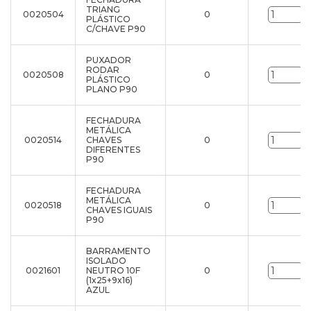
TRIANG
0020504
0
u
PLÁSTICO
C/CHAVE P90
PUXADOR
RODAR
0020508
0
u
PLÁSTICO
PLANO P90
FECHADURA
METÁLICA
0020514
CHAVES
0
u
DIFERENTES
P90
FECHADURA
METÁLICA
0020518
0
u
CHAVES IGUAIS
P90
BARRAMENTO
ISOLADO
0021601
NEUTRO 10F
0
u
(1x25+9x16)
AZUL