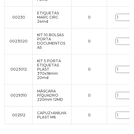
ETIQUETAS
00230
MARC CIRC
0
u
24md
KIT 10 BOLSAS
PORTA
0023020
0
u
DOCUMENTOS
A5
KIT 5 PORTA
ETIQUETAS
0023012
PLÁST
0
u
370x18mm
20md
MÁSCARA
0029310
P/QUADRO
0
u
220mm 12MD
CAPUZ+ANILHA
002512
0
u
PLAST M6