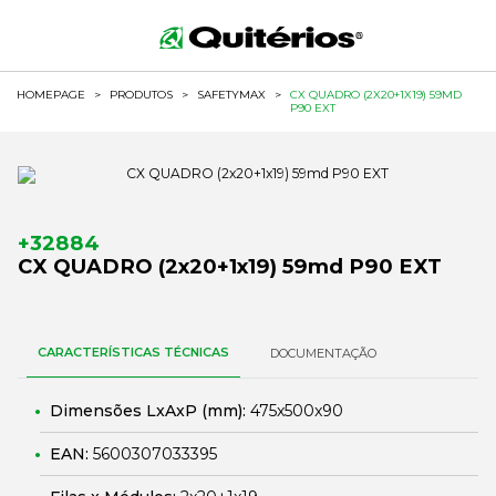
HOMEPAGE
>
PRODUTOS
>
SAFETYMAX
>
CX QUADRO (2X20+1X19) 59MD
P90 EXT
+32884
CX QUADRO (2x20+1x19) 59md P90 EXT
CARACTERÍSTICAS TÉCNICAS
DOCUMENTAÇÃO
Dimensões LxAxP (mm):
475x500x90
EAN:
5600307033395