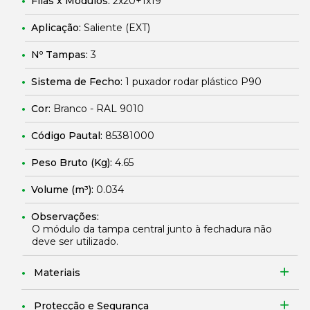
Filas x Módulos:
2x20+1x19
Aplicação:
Saliente (EXT)
Nº Tampas:
3
Sistema de Fecho:
1 puxador rodar plástico P90
Cor:
Branco - RAL 9010
Código Pautal:
85381000
Peso Bruto (Kg):
4.65
Volume (m³):
0.034
Observações:
O módulo da tampa central junto à fechadura não
deve ser utilizado.
Materiais
Protecção e Segurança