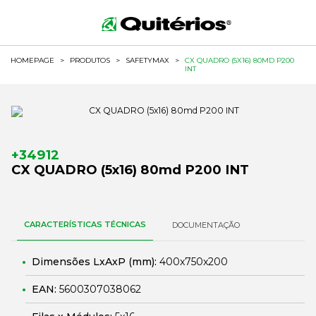
HOMEPAGE
>
PRODUTOS
>
SAFETYMAX
>
CX QUADRO (5X16) 80MD P200
INT
+34912
CX QUADRO (5x16) 80md P200 INT
CARACTERÍSTICAS TÉCNICAS
DOCUMENTAÇÃO
Dimensões LxAxP (mm):
400x750x200
EAN:
5600307038062