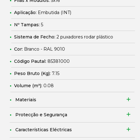
Filas x Módulos:
5x16
Aplicação:
Embutida (INT)
Nº Tampas:
5
Sistema de Fecho:
2 puxadores rodar plástico
Cor:
Branco - RAL 9010
Código Pautal:
85381000
Peso Bruto (Kg):
7.15
Volume (m³):
0.08
Materiais
Protecção e Segurança
Características Eléctricas