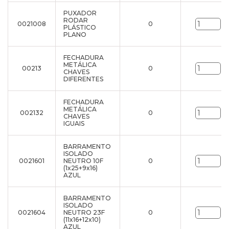
PUXADOR
RODAR
0021008
0
un
PLÁSTICO
PLANO
FECHADURA
METÁLICA
00213
0
un
CHAVES
DIFERENTES
FECHADURA
METÁLICA
002132
0
un
CHAVES
IGUAIS
BARRAMENTO
ISOLADO
0021601
NEUTRO 10F
0
un
(1x25+9x16)
AZUL
BARRAMENTO
ISOLADO
0021604
NEUTRO 23F
0
un
(11x16+12x10)
AZUL