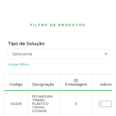
FILTRO DE PRODUTOS
Tipo de Solução
Limpar filtros
Qt.
Código
Designação
Embalagem
Adicionar
FECHADURA
TRIANG
00206
PLÁSTICO
0
un
T10mm
C/CHAVE