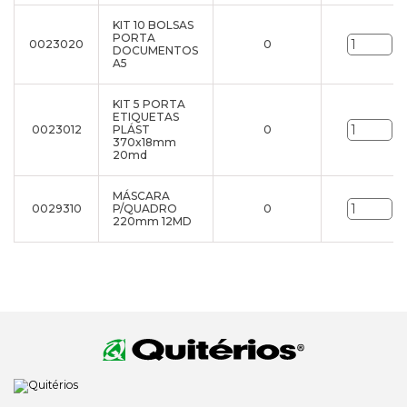
KIT 10 BOLSAS
PORTA
0023020
0
un
DOCUMENTOS
A5
KIT 5 PORTA
ETIQUETAS
0023012
PLÁST
0
un
370x18mm
20md
MÁSCARA
0029310
P/QUADRO
0
un
220mm 12MD