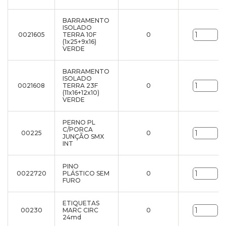
BARRAMENTO
ISOLADO
0021605
TERRA 10F
0
un
(1x25+9x16)
VERDE
BARRAMENTO
ISOLADO
0021608
TERRA 23F
0
un
(11x16+12x10)
VERDE
PERNO PL
C/PORCA
00225
0
un
JUNÇÃO SMX
INT
PINO
0022720
PLÁSTICO SEM
0
un
FURO
ETIQUETAS
00230
MARC CIRC
0
un
24md