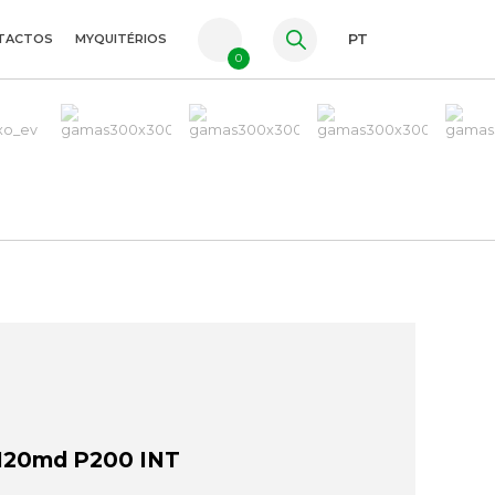
TACTOS
MYQUITÉRIOS
PT
0
FR
ES
EN
120md P200 INT