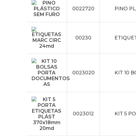
0022720
PINO P
00230
ETIQUE
0023020
KIT 10
0023012
KIT 5 P