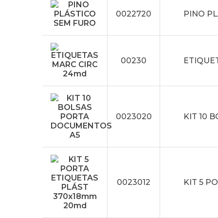
0022720
PINO P
00230
ETIQUE
0023020
KIT 10
0023012
KIT 5 P