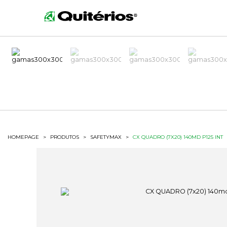
HOMEPAGE
>
PRODUTOS
>
SAFETYMAX
>
CX QUADRO (7X20) 140MD P125 INT