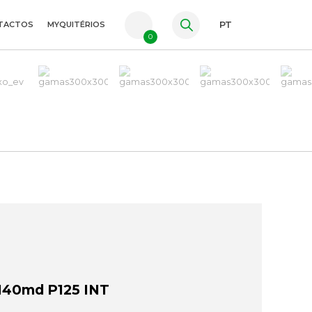
TACTOS
MYQUITÉRIOS
PT
0
FR
ES
EN
140md P125 INT