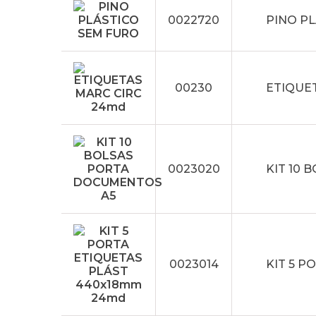
0022720
PINO P
00230
ETIQUE
0023020
KIT 10
0023014
KIT 5 P