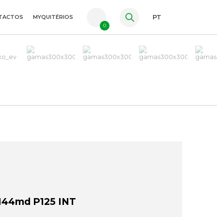
TACTOS
MYQUITÉRIOS
PT
0
FR
ES
EN
144md P125 INT