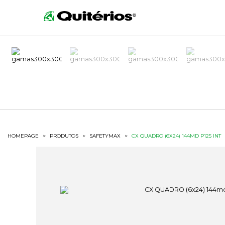
HOMEPAGE
>
PRODUTOS
>
SAFETYMAX
>
CX QUADRO (6X24) 144MD P125 INT