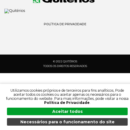
POLÍTICA DE PRIVACIDADE
© 2022 QUITÉRIOS
TODOS OS DIREITOS RESERVADOS
Utilizamos cookies próprios e de terceiros para fins analíticos, Pode
aceitar todos os cookies ou aceitar apenas os necessários para o
funcionamento do website. Para mais informações, pode visitar a nossa
Política de Privacidade
.
Aceitar todos
Necessários para o funcionamento do site
PESQUISA:
IDIOMA:
MENU
PESQUISA
DOCUMENTAÇÃO
PRODUTOS
PT