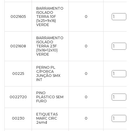
BARRAMENTO
ISOLADO
0021605
TERRA 10F
0
un
(1x25+9x16)
VERDE
BARRAMENTO
ISOLADO
0021608
TERRA 23F
0
un
(11x16+12x10)
VERDE
PERNO PL
C/PORCA
00225
0
un
JUNÇÃO SMX
INT
PINO
0022720
PLÁSTICO SEM
0
un
FURO
ETIQUETAS
00230
MARC CIRC
0
un
24md