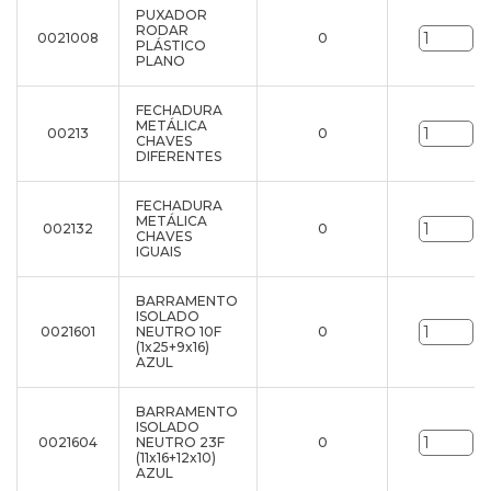
PUXADOR
RODAR
0021008
0
un
PLÁSTICO
PLANO
FECHADURA
METÁLICA
00213
0
un
CHAVES
DIFERENTES
FECHADURA
METÁLICA
002132
0
un
CHAVES
IGUAIS
BARRAMENTO
ISOLADO
0021601
NEUTRO 10F
0
un
(1x25+9x16)
AZUL
BARRAMENTO
ISOLADO
0021604
NEUTRO 23F
0
un
(11x16+12x10)
AZUL