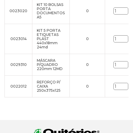
KIT 10 BOLSAS
PORTA
0023020
0
un
DOCUMENTOS
A5
KIT 5 PORTA
ETIQUETAS
0023014
PLÁST
0
un
440x18mm
24md
MÁSCARA
0029310
P/QUADRO
0
un
220mm 12MD
REFORÇO P/
0022012
CAIXA
0
un
250x375x125