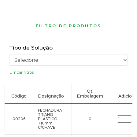
FILTRO DE PRODUTOS
Tipo de Solução
Limpar filtros
Qt.
Código
Designação
Embalagem
Adicionar
FECHADURA
TRIANG
00206
PLÁSTICO
0
un
T10mm
C/CHAVE