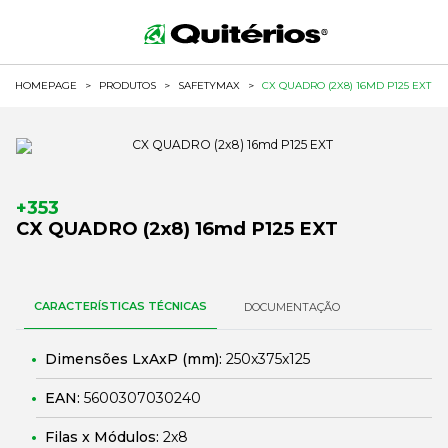
HOMEPAGE
>
PRODUTOS
>
SAFETYMAX
>
CX QUADRO (2X8) 16MD P125 EXT
+353
CX QUADRO (2x8) 16md P125 EXT
CARACTERÍSTICAS TÉCNICAS
DOCUMENTAÇÃO
Dimensões LxAxP (mm):
250x375x125
EAN:
5600307030240
Filas x Módulos:
2x8