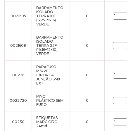
BARRAMENTO
ISOLADO
0021605
TERRA 10F
0
u
(1x25+9x16)
VERDE
BARRAMENTO
ISOLADO
0021608
TERRA 23F
0
u
(11x16+12x10)
VERDE
PARAFUSO
M6x20
00226
C/PORCA
0
u
JUNÇÃO SMX
EXT
PINO
0022720
PLÁSTICO SEM
0
u
FURO
ETIQUETAS
00230
MARC CIRC
0
u
24md