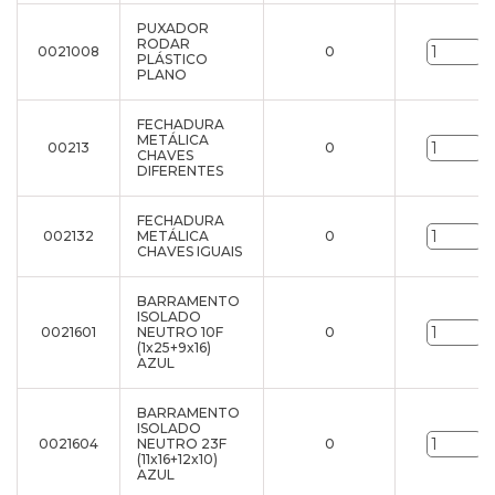
PUXADOR
RODAR
0021008
0
u
PLÁSTICO
PLANO
FECHADURA
METÁLICA
00213
0
u
CHAVES
DIFERENTES
FECHADURA
002132
METÁLICA
0
u
CHAVES IGUAIS
BARRAMENTO
ISOLADO
0021601
NEUTRO 10F
0
u
(1x25+9x16)
AZUL
BARRAMENTO
ISOLADO
0021604
NEUTRO 23F
0
u
(11x16+12x10)
AZUL