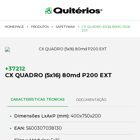
HOMEPAGE
>
PRODUTOS
>
SAFETYMAX
>
CX QUADRO (5X16) 80MD P200
EXT
+37212
CX QUADRO (5x16) 80md P200 EXT
CARACTERÍSTICAS TÉCNICAS
DOCUMENTAÇÃO
Dimensões LxAxP (mm):
400x750x200
EAN:
5600307038130