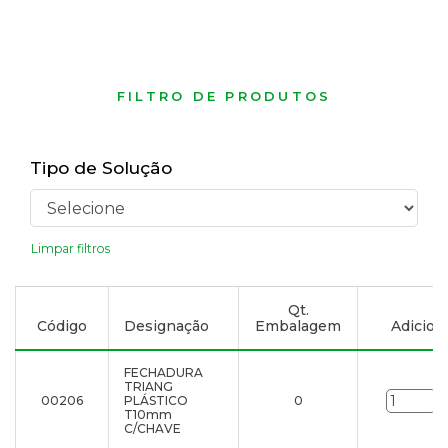
FILTRO DE PRODUTOS
Tipo de Solução
Limpar filtros
Qt.
Código
Designação
Embalagem
Adiciona
FECHADURA
TRIANG
00206
PLÁSTICO
0
u
T10mm
C/CHAVE