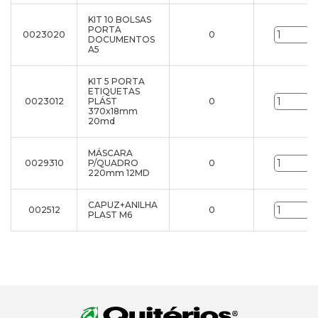
KIT 10 BOLSAS
PORTA
0023020
0
u
DOCUMENTOS
A5
KIT 5 PORTA
ETIQUETAS
0023012
PLÁST
0
u
370x18mm
20md
MÁSCARA
0029310
P/QUADRO
0
u
220mm 12MD
CAPUZ+ANILHA
002512
0
u
PLAST M6