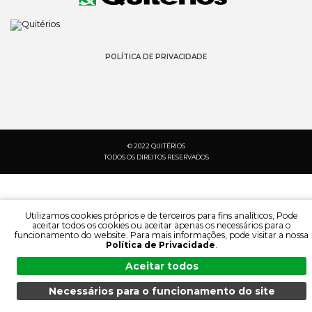
POLÍTICA DE PRIVACIDADE
© 2022 QUITÉRIOS
TODOS OS DIREITOS RESERVADOS
Utilizamos cookies próprios e de terceiros para fins analíticos, Pode
aceitar todos os cookies ou aceitar apenas os necessários para o
funcionamento do website. Para mais informações, pode visitar a nossa
Política de Privacidade
.
Aceitar todos
Necessários para o funcionamento do site
PESQUISA:
IDIOMA:
MENU
PESQUISA
DOCUMENTAÇÃO
PRODUTOS
PT