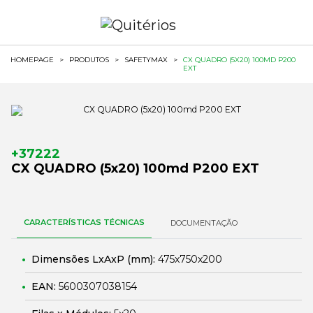
HOMEPAGE
>
PRODUTOS
>
SAFETYMAX
>
CX QUADRO (5X20) 100MD P200
EXT
+37222
CX QUADRO (5x20) 100md P200 EXT
CARACTERÍSTICAS TÉCNICAS
DOCUMENTAÇÃO
Dimensões LxAxP (mm):
475x750x200
EAN:
5600307038154