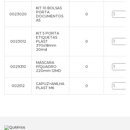
KIT 10 BOLSAS
PORTA
0023020
0
u
DOCUMENTOS
A5
KIT 5 PORTA
ETIQUETAS
0023012
PLÁST
0
u
370x18mm
20md
MÁSCARA
0029310
P/QUADRO
0
u
220mm 12MD
CAPUZ+ANILHA
002512
0
u
PLAST M6