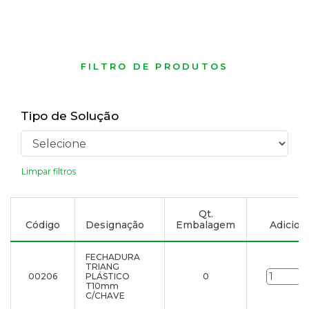
FILTRO DE PRODUTOS
Tipo de Solução
Limpar filtros
Qt.
Código
Designação
Embalagem
Adiciona
FECHADURA
TRIANG
00206
PLÁSTICO
0
u
T10mm
C/CHAVE