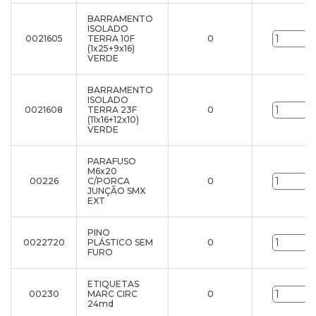
BARRAMENTO
ISOLADO
0021605
TERRA 10F
0
u
(1x25+9x16)
VERDE
BARRAMENTO
ISOLADO
0021608
TERRA 23F
0
u
(11x16+12x10)
VERDE
PARAFUSO
M6x20
00226
C/PORCA
0
u
JUNÇÃO SMX
EXT
PINO
0022720
PLÁSTICO SEM
0
u
FURO
ETIQUETAS
00230
MARC CIRC
0
u
24md