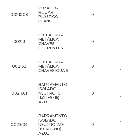
PUXADOR
RODAR
0021008
0
u
PLÁSTICO
PLANO
FECHADURA
METÁLICA
00213
0
u
CHAVES
DIFERENTES
FECHADURA
002132
METÁLICA
0
u
CHAVES IGUAIS
BARRAMENTO
ISOLADO
0021601
NEUTRO 10F
0
u
(1x25+9x16)
AZUL
BARRAMENTO
ISOLADO
0021604
NEUTRO 23F
0
u
(11x16+12x10)
AZUL