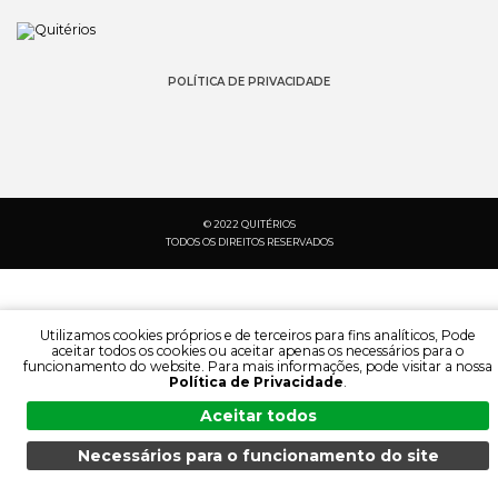
POLÍTICA DE PRIVACIDADE
© 2022 QUITÉRIOS
TODOS OS DIREITOS RESERVADOS
Utilizamos cookies próprios e de terceiros para fins analíticos, Pode
aceitar todos os cookies ou aceitar apenas os necessários para o
funcionamento do website. Para mais informações, pode visitar a nossa
Política de Privacidade
.
Aceitar todos
Necessários para o funcionamento do site
PESQUISA:
IDIOMA:
MENU
PESQUISA
DOCUMENTAÇÃO
PRODUTOS
PT
FR
ES
EN