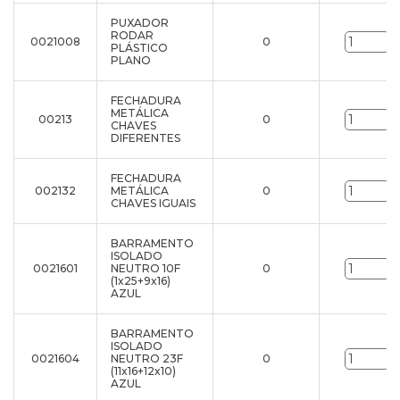
PUXADOR
RODAR
0021008
0
u
PLÁSTICO
PLANO
FECHADURA
METÁLICA
00213
0
u
CHAVES
DIFERENTES
FECHADURA
002132
METÁLICA
0
u
CHAVES IGUAIS
BARRAMENTO
ISOLADO
0021601
NEUTRO 10F
0
u
(1x25+9x16)
AZUL
BARRAMENTO
ISOLADO
0021604
NEUTRO 23F
0
u
(11x16+12x10)
AZUL