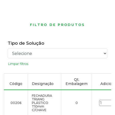
FILTRO DE PRODUTOS
Tipo de Solução
Limpar filtros
Qt.
Código
Designação
Embalagem
Adiciona
FECHADURA
TRIANG
00206
PLÁSTICO
0
u
T10mm
C/CHAVE