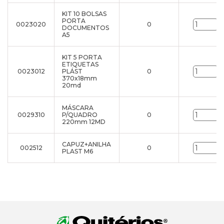
KIT 10 BOLSAS
PORTA
0023020
0
u
DOCUMENTOS
A5
KIT 5 PORTA
ETIQUETAS
0023012
PLÁST
0
u
370x18mm
20md
MÁSCARA
0029310
P/QUADRO
0
u
220mm 12MD
CAPUZ+ANILHA
002512
0
u
PLAST M6