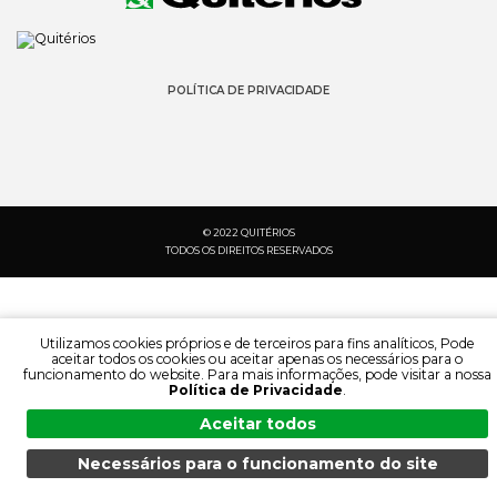
POLÍTICA DE PRIVACIDADE
© 2022 QUITÉRIOS
TODOS OS DIREITOS RESERVADOS
Utilizamos cookies próprios e de terceiros para fins analíticos, Pode
aceitar todos os cookies ou aceitar apenas os necessários para o
funcionamento do website. Para mais informações, pode visitar a nossa
Política de Privacidade
.
Aceitar todos
Necessários para o funcionamento do site
PESQUISA:
IDIOMA:
MENU
PESQUISA
DOCUMENTAÇÃO
PRODUTOS
PT