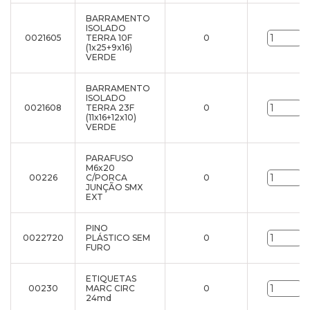
BARRAMENTO
ISOLADO
0021605
TERRA 10F
0
u
(1x25+9x16)
VERDE
BARRAMENTO
ISOLADO
0021608
TERRA 23F
0
u
(11x16+12x10)
VERDE
PARAFUSO
M6x20
00226
C/PORCA
0
u
JUNÇÃO SMX
EXT
PINO
0022720
PLÁSTICO SEM
0
u
FURO
ETIQUETAS
00230
MARC CIRC
0
u
24md