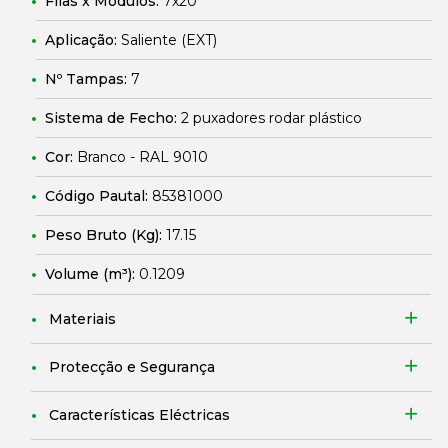
Filas x Módulos:
7x20
Aplicação:
Saliente (EXT)
Nº Tampas:
7
Sistema de Fecho:
2 puxadores rodar plástico
Cor:
Branco - RAL 9010
Código Pautal:
85381000
Peso Bruto (Kg):
17.15
Volume (m³):
0.1209
Materiais
Protecção e Segurança
Características Eléctricas