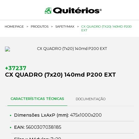
HOMEPAGE
>
PRODUTOS
>
SAFETYMAX
>
CX QUADRO (7X20) 140MD P200
EXT
+37237
CX QUADRO (7x20) 140md P200 EXT
CARACTERÍSTICAS TÉCNICAS
DOCUMENTAÇÃO
Dimensões LxAxP (mm):
475x1000x200
EAN:
5600307038185