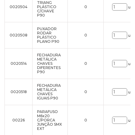
TRIANG
0020504
PLÁSTICO
0
uni
C/CHAVE
P90
PUXADOR
RODAR
0020508
0
uni
PLÁSTICO
PLANO P90
FECHADURA
METÁLICA
0020514
CHAVES
0
uni
DIFERENTES
P90
FECHADURA
METÁLICA
0020518
0
uni
CHAVES
IGUAIS P90
PARAFUSO
M6x20
00226
C/PORCA
0
uni
JUNÇÃO SMX
EXT