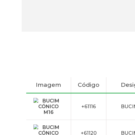
Imagem
Código
Des
+61116
BUCI
+61120
BUCI