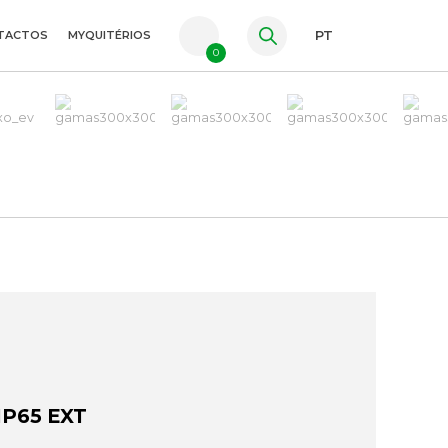
TACTOS
MYQUITÉRIOS
PT
0
FR
ES
EN
IP65 EXT