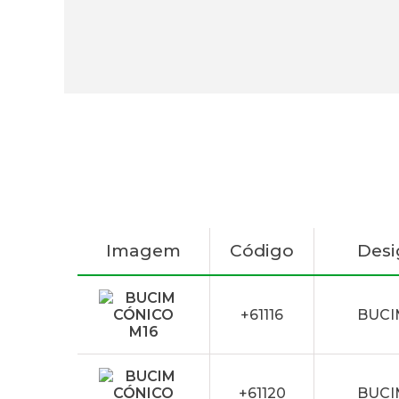
Imagem
Código
Des
+61116
BUCI
+61120
BUCI