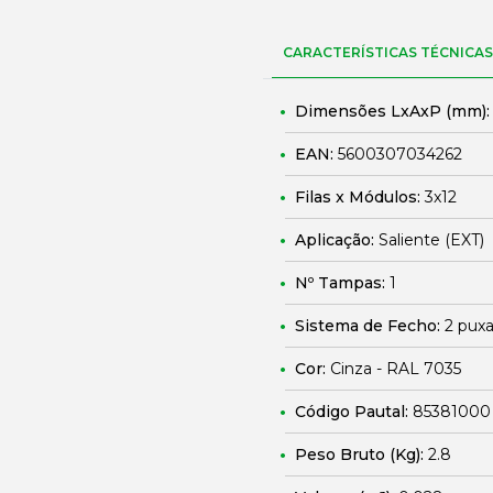
CARACTERÍSTICAS TÉCNICAS
Dimensões LxAxP (mm)
EAN:
5600307034262
Filas x Módulos:
3x12
Aplicação:
Saliente (EXT)
Nº Tampas:
1
Sistema de Fecho:
2 puxa
Cor:
Cinza - RAL 7035
Código Pautal:
85381000
Peso Bruto (Kg):
2.8