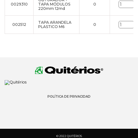
0029310
TAPA MÓDULOS
0
u
220mm 12md
TAPA ARANDELA
002512
0
u
PLASTICO M6
POLÍTICA DE PRIVACIDAD
© 2022 QUITÉRIOS