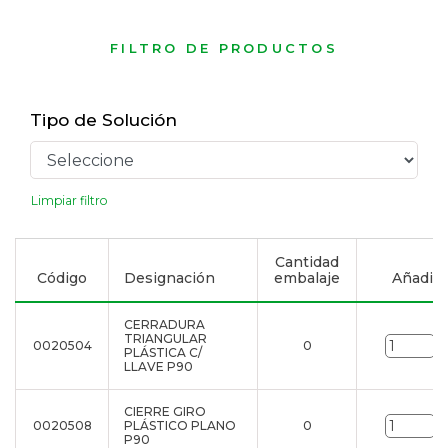
FILTRO DE PRODUCTOS
Tipo de Solución
Limpiar filtro
Cantidad
Código
Designación
embalaje
Añadir a
CERRADURA
TRIANGULAR
0020504
0
u
PLÁSTICA C/
LLAVE P90
CIERRE GIRO
0020508
PLÁSTICO PLANO
0
u
P90