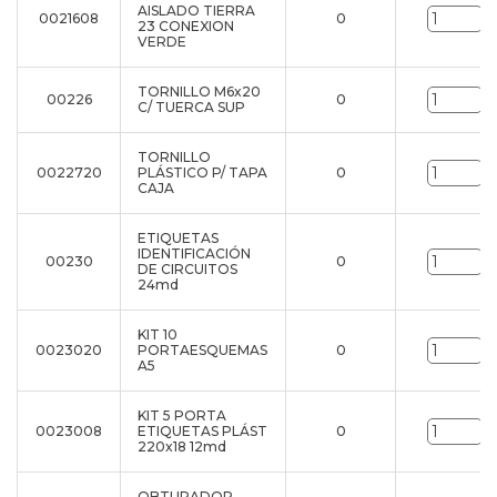
AISLADO TIERRA
0021608
0
u
23 CONEXION
VERDE
TORNILLO M6x20
00226
0
u
C/ TUERCA SUP
TORNILLO
0022720
PLÁSTICO P/ TAPA
0
u
CAJA
ETIQUETAS
IDENTIFICACIÓN
00230
0
u
DE CIRCUITOS
24md
KIT 10
0023020
PORTAESQUEMAS
0
u
A5
KIT 5 PORTA
0023008
ETIQUETAS PLÁST
0
u
220x18 12md
OBTURADOR -